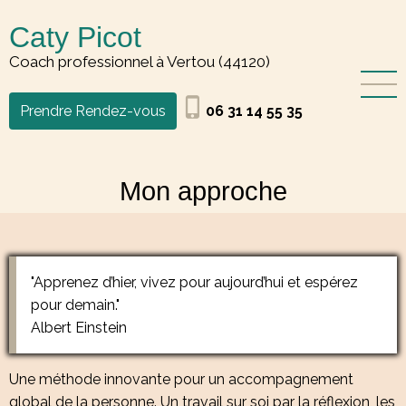
Aller
Caty Picot
au
contenu
Coach professionnel à Vertou (44120)
principal
phone_iphone
Prendre Rendez-vous
06 31 14 55 35
Mon approche
"Apprenez d’hier, vivez pour aujourd’hui et espérez
pour demain."
Albert Einstein
Une méthode innovante pour un accompagnement
global de la personne. Un travail sur soi par la réflexion, les